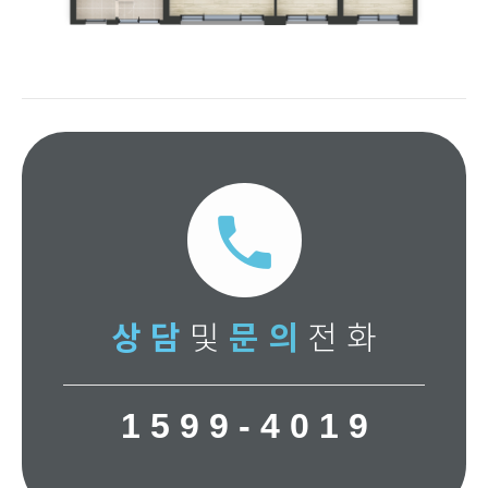
local_phone
상 담
및
문 의
전 화
1 5 9 9 - 4 0 1 9